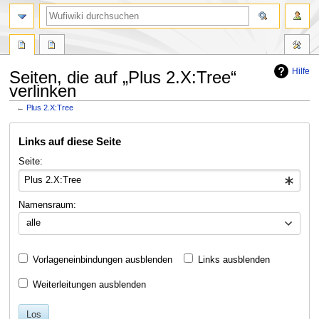
Suche
Hilfe
Seiten, die auf „Plus 2.X:Tree“
verlinken
←
Plus 2.X:Tree
Zur
Zur
Links auf diese Seite
Navigation
Suche
springen
springen
Seite:
Namensraum:
alle
Vorlageneinbindungen ausblenden
Links ausblenden
Weiterleitungen ausblenden
Los