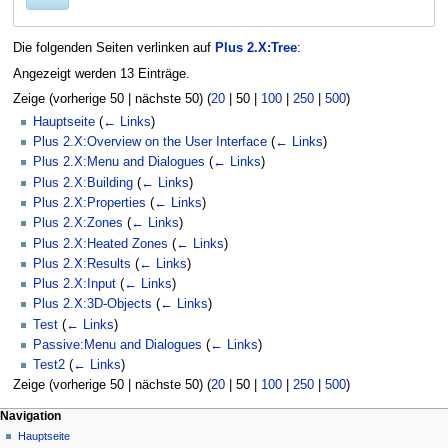
Die folgenden Seiten verlinken auf
Plus 2.X:Tree
:
Angezeigt werden 13 Einträge.
Zeige (
vorherige 50
|
nächste 50
) (
20
|
50
|
100
|
250
|
500
)
Hauptseite
(
← Links
)
Plus 2.X:Overview on the User Interface
(
← Links
)
Plus 2.X:Menu and Dialogues
(
← Links
)
Plus 2.X:Building
(
← Links
)
Plus 2.X:Properties
(
← Links
)
Plus 2.X:Zones
(
← Links
)
Plus 2.X:Heated Zones
(
← Links
)
Plus 2.X:Results
(
← Links
)
Plus 2.X:Input
(
← Links
)
Plus 2.X:3D-Objects
(
← Links
)
Test
(
← Links
)
Passive:Menu and Dialogues
(
← Links
)
Test2
(
← Links
)
Zeige (
vorherige 50
|
nächste 50
) (
20
|
50
|
100
|
250
|
500
)
N
Seitenaktionen
Meine Werkzeuge
Navigation
Seite
Anmelden
Hauptseite
a