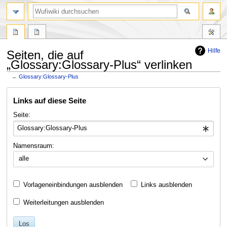
Suche
Hilfe
Seiten, die auf
„Glossary:Glossary-Plus“ verlinken
←
Glossary:Glossary-Plus
Zur
Zur
Links auf diese Seite
Navigation
Suche
springen
springen
Seite:
Namensraum:
alle
Vorlageneinbindungen ausblenden
Links ausblenden
Weiterleitungen ausblenden
Los