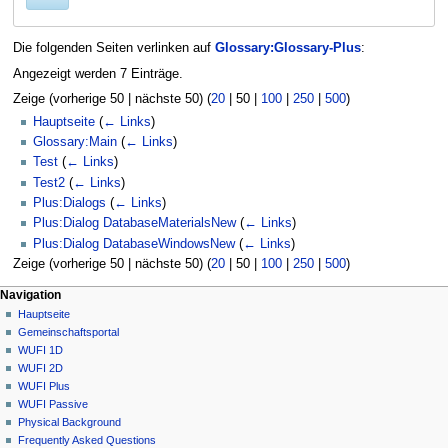
Die folgenden Seiten verlinken auf
Glossary:Glossary-Plus
:
Angezeigt werden 7 Einträge.
Zeige (
vorherige 50
|
nächste 50
) (
20
|
50
|
100
|
250
|
500
)
Hauptseite
(
← Links
)
Glossary:Main
(
← Links
)
Test
(
← Links
)
Test2
(
← Links
)
Plus:Dialogs
(
← Links
)
Plus:Dialog DatabaseMaterialsNew
(
← Links
)
Plus:Dialog DatabaseWindowsNew
(
← Links
)
Zeige (
vorherige 50
|
nächste 50
) (
20
|
50
|
100
|
250
|
500
)
N
Seitenaktionen
Meine Werkzeuge
Navigation
Seite
Anmelden
Hauptseite
a
Diskussion
Gemeinschafts­portal
v
Lesen
WUFI 1D
i
Quelltext
WUFI 2D
g
anzeigen
WUFI Plus
Versionsgeschichte
a
WUFI Passive
Physical Background
t
Frequently Asked Questions