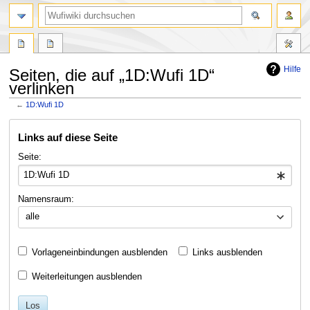
Suche
Hilfe
Seiten, die auf „1D:Wufi 1D“
verlinken
←
1D:Wufi 1D
Zur
Zur
Links auf diese Seite
Navigation
Suche
springen
springen
Seite:
Namensraum:
alle
Vorlageneinbindungen ausblenden
Links ausblenden
Weiterleitungen ausblenden
Los