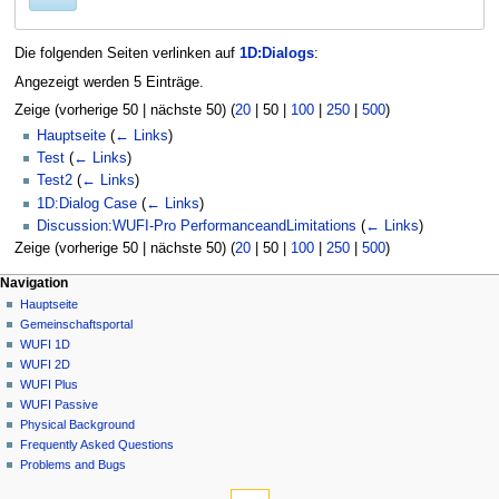
Die folgenden Seiten verlinken auf
1D:Dialogs
:
Angezeigt werden 5 Einträge.
Zeige (
vorherige 50
|
nächste 50
) (
20
|
50
|
100
|
250
|
500
)
Hauptseite
(
← Links
)
Test
(
← Links
)
Test2
(
← Links
)
1D:Dialog Case
(
← Links
)
Discussion:WUFI-Pro PerformanceandLimitations
(
← Links
)
Zeige (
vorherige 50
|
nächste 50
) (
20
|
50
|
100
|
250
|
500
)
N
Seitenaktionen
Meine Werkzeuge
Navigation
1D
Anmelden
Hauptseite
a
Diskussion
Gemeinschafts­portal
v
Lesen
WUFI 1D
i
Quelltext
WUFI 2D
g
anzeigen
WUFI Plus
Versionsgeschichte
a
WUFI Passive
Physical Background
t
Frequently Asked Questions
i
Problems and Bugs
o
Werkzeuge