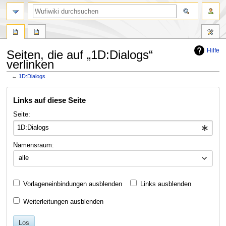
Suche
Hilfe
Seiten, die auf „1D:Dialogs“
verlinken
←
1D:Dialogs
Zur
Zur
Links auf diese Seite
Navigation
Suche
springen
springen
Seite:
Namensraum:
alle
Vorlageneinbindungen ausblenden
Links ausblenden
Weiterleitungen ausblenden
Los