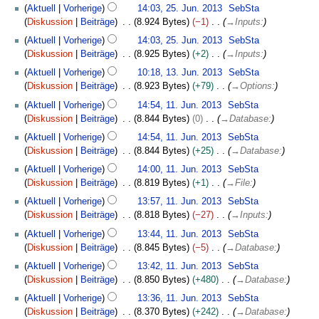
s
2
Aktuell
Vorherige
14:03, 25. Jun. 2013
SebSta
a
5
Diskussion
Beiträge
8.924 Bytes
−1
→
Inputs:
m
.
Aktuell
Vorherige
14:03, 25. Jun. 2013
SebSta
m
J
Diskussion
Beiträge
8.925 Bytes
+2
→
Inputs:
e
u
1
n
n
Aktuell
Vorherige
10:18, 13. Jun. 2013
SebSta
3
f
i
Diskussion
Beiträge
8.923 Bytes
+79
→
Options:
.
a
2
1
Aktuell
Vorherige
14:54, 11. Jun. 2013
SebSta
J
s
0
1
Diskussion
Beiträge
8.844 Bytes
0
→
Database:
u
s
1
.
n
u
Aktuell
Vorherige
14:54, 11. Jun. 2013
SebSta
3
J
i
n
Diskussion
Beiträge
8.844 Bytes
+25
→
Database:
u
2
g
n
Aktuell
Vorherige
14:00, 11. Jun. 2013
SebSta
0
i
Diskussion
Beiträge
8.819 Bytes
+1
→
File:
1
2
Aktuell
Vorherige
13:57, 11. Jun. 2013
SebSta
3
0
Diskussion
Beiträge
8.818 Bytes
−27
→
Inputs:
1
Aktuell
Vorherige
13:44, 11. Jun. 2013
SebSta
3
Diskussion
Beiträge
8.845 Bytes
−5
→
Database:
Aktuell
Vorherige
13:42, 11. Jun. 2013
SebSta
Diskussion
Beiträge
8.850 Bytes
+480
→
Database:
Aktuell
Vorherige
13:36, 11. Jun. 2013
SebSta
Diskussion
Beiträge
8.370 Bytes
+242
→
Database: