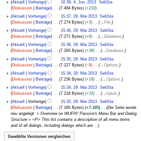
Aktuell
Vorherige
10:39, 4. Jun. 2013
SebSta
Diskussion
Beiträge
7.484 Bytes
+210
K
2
Aktuell
Vorherige
15:37, 29. Mai 2013
SebSta
e
9
Diskussion
Beiträge
7.274 Bytes
+3
→
File:
i
.
Aktuell
Vorherige
15:36, 29. Mai 2013
SebSta
n
M
Diskussion
Beiträge
7.271 Bytes
+6
→
Database:
e
a
B
i
Aktuell
Vorherige
15:36, 29. Mai 2013
SebSta
e
2
Diskussion
Beiträge
7.265 Bytes
+38
→
Database:
a
0
Aktuell
Vorherige
15:35, 29. Mai 2013
SebSta
r
1
Diskussion
Beiträge
7.227 Bytes
−9
→
Options:
b
3
Aktuell
Vorherige
15:34, 29. Mai 2013
SebSta
e
Diskussion
Beiträge
7.236 Bytes
+18
→
Options:
i
t
Aktuell
Vorherige
15:34, 29. Mai 2013
SebSta
u
Diskussion
Beiträge
7.218 Bytes
+33
→
Inputs:
n
Aktuell
Vorherige
15:32, 29. Mai 2013
SebSta
g
Diskussion
Beiträge
7.185 Bytes
+7.185
Die Seite wurde
s
neu angelegt: = Overview on WUFI®' Passive's Menu Bar and Dialog
z
Structure = <P> This list contains a description of all menu items
u
and of all dialogs, including dialogs which are ...
s
a
m