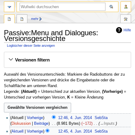
Suche
mehr
Hilfe
Passive:Menu and Dialogues:
Versionsgeschichte
Logbücher dieser Seite anzeigen
Zur
Zur
Versionen filtern
Navigation
Suche
springen
springen
Auswahl des Versionsunterschieds: Markiere die Radiobuttons der zu
vergleichenden Versionen und drücke die Eingabetaste oder die
Schaltfläche am unteren Rand.
Legende:
(Aktuell)
= Unterschied zur aktuellen Version,
(Vorherige)
=
Unterschied zur vorherigen Version,
K
= Kleine Änderung
4
Aktuell
Vorherige
12:46, 4. Jun. 2014
SebSta
.
Diskussion
Beiträge
8.981 Bytes
−172
→
Inputs:
J
Aktuell
Vorherige
12:45, 4. Jun. 2014
SebSta
u