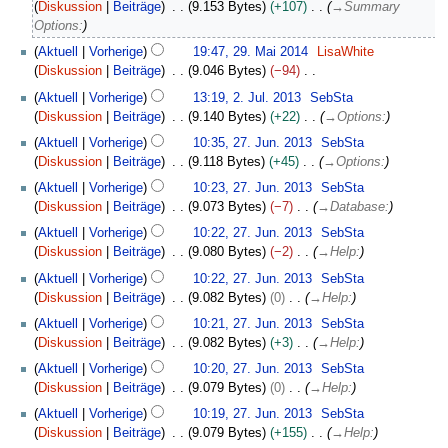
Diskussion
Beiträge
9.153 Bytes
+107
→
Summary
n
Options:
i
2
2
Aktuell
Vorherige
19:47, 29. Mai 2014
LisaWhite
9
0
Diskussion
Beiträge
9.046 Bytes
−94
.
1
K
2
Aktuell
Vorherige
13:19, 2. Jul. 2013
SebSta
M
4
e
.
Diskussion
Beiträge
9.140 Bytes
+22
→
Options:
a
i
J
2
i
Aktuell
Vorherige
10:35, 27. Jun. 2013
SebSta
n
u
7
2
Diskussion
Beiträge
9.118 Bytes
+45
→
Options:
e
l
.
0
B
i
Aktuell
Vorherige
10:23, 27. Jun. 2013
SebSta
J
1
e
2
Diskussion
Beiträge
9.073 Bytes
−7
→
Database:
u
4
a
0
n
Aktuell
Vorherige
10:22, 27. Jun. 2013
SebSta
r
1
i
Diskussion
Beiträge
9.080 Bytes
−2
→
Help:
b
3
2
Aktuell
Vorherige
10:22, 27. Jun. 2013
SebSta
e
0
Diskussion
Beiträge
9.082 Bytes
0
→
Help:
i
1
t
Aktuell
Vorherige
10:21, 27. Jun. 2013
SebSta
3
u
Diskussion
Beiträge
9.082 Bytes
+3
→
Help:
n
Aktuell
Vorherige
10:20, 27. Jun. 2013
SebSta
g
Diskussion
Beiträge
9.079 Bytes
0
→
Help:
s
z
Aktuell
Vorherige
10:19, 27. Jun. 2013
SebSta
u
Diskussion
Beiträge
9.079 Bytes
+155
→
Help: