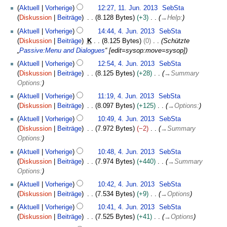
Aktuell
Vorherige
12:27, 11. Jun. 2013
SebSta
Diskussion
Beiträge
8.128 Bytes
+3
→
Help:
4
Aktuell
Vorherige
14:44, 4. Jun. 2013
SebSta
.
Diskussion
Beiträge
K
8.125 Bytes
0
Schützte
J
„
Passive:Menu and Dialogues
“ [edit=sysop:move=sysop]
u
Aktuell
Vorherige
12:54, 4. Jun. 2013
SebSta
n
Diskussion
Beiträge
8.125 Bytes
+28
→
Summary
i
Options:
2
0
Aktuell
Vorherige
11:19, 4. Jun. 2013
SebSta
1
Diskussion
Beiträge
8.097 Bytes
+125
→
Options:
3
Aktuell
Vorherige
10:49, 4. Jun. 2013
SebSta
Diskussion
Beiträge
7.972 Bytes
−2
→
Summary
Options:
Aktuell
Vorherige
10:48, 4. Jun. 2013
SebSta
Diskussion
Beiträge
7.974 Bytes
+440
→
Summary
Options:
Aktuell
Vorherige
10:42, 4. Jun. 2013
SebSta
Diskussion
Beiträge
7.534 Bytes
+9
→
Options
Aktuell
Vorherige
10:41, 4. Jun. 2013
SebSta
Diskussion
Beiträge
7.525 Bytes
+41
→
Options