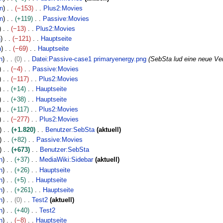
n
−153
Plus2:Movies
n
+119
Passive:Movies
−13
Plus2:Movies
n
−121
Hauptseite
n
−69
Hauptseite
n
0
Datei:Passive-case1 primaryenergy.png
SebSta lud eine neue Ve
−4
Passive:Movies
−117
Plus2:Movies
+14
Hauptseite
+38
Hauptseite
+117
Plus2:Movies
−277
Plus2:Movies
+1.820
Benutzer:SebSta
aktuell
+82
Passive:Movies
+673
Benutzer:SebSta
n
+37
MediaWiki:Sidebar
aktuell
n
+26
Hauptseite
n
+5
Hauptseite
n
+261
Hauptseite
n
0
Test2
aktuell
n
+40
Test2
n
−8
Hauptseite