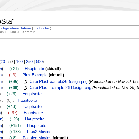
Sta
“
ochgeladene Dateien
Logbücher
m 16. Mai 2013 erstellt.
(
20
|
50
|
100
|
250
|
500
)
n
+21
Hauptseite
aktuell
n
−3
Plus:Example
aktuell
n
+96
N
Datei:PlusExample26Design.png
Reuploaded on Nov 29, be
n
+68
N
Datei:Plus Example 26 Design.png
Reuploaded on Nov 29, b
+26
Hauptseite
0
Hauptseite
+43
Hauptseite
n
−67
Hauptseite
en
+28
Hauptseite
n
+151
Hauptseite
n
+188
Plus2:Movies
n
+8
Passive:Movies
aktuell