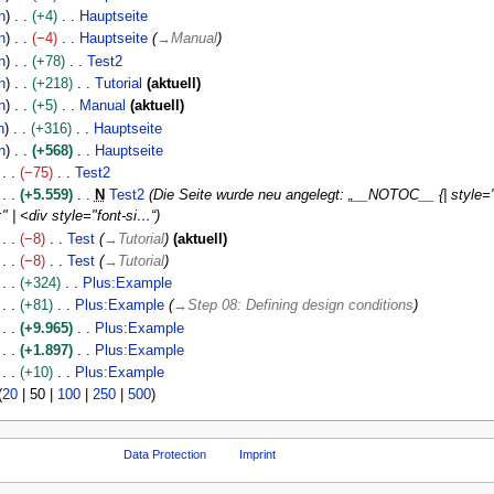
n
+4
Hauptseite
n
−4
Hauptseite
→
Manual
n
+78
Test2
n
+218
Tutorial
aktuell
n
+5
Manual
aktuell
n
+316
Hauptseite
n
+568
Hauptseite
−75
Test2
+5.559
N
Test2
Die Seite wurde neu angelegt: „__NOTOC__ {| style="
" | <div style="font-si…“
−8
Test
→
Tutorial
aktuell
−8
Test
→
Tutorial
+324
Plus:Example
+81
Plus:Example
→
Step 08: Defining design conditions
+9.965
Plus:Example
+1.897
Plus:Example
+10
Plus:Example
(
20
|
50
|
100
|
250
|
500
)
Data Protection
Imprint