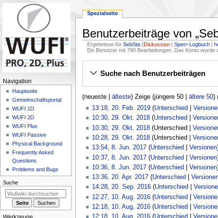
Spezialseite
Benutzerbeiträge von „
Seb
Ergebnisse für
SebSta
Diskussion
Sperr-Logbuch
h
Ein Benutzer mit 790 Bearbeitungen. Das Konto wurde a
Zur
Zur
Suche nach Benutzerbeiträgen
Navigation
Suche
N
Navigation
springen
springen
a
Hauptseite
(
neueste
|
älteste
) Zeige (
jüngere 50
|
ältere 50
) 
Gemeinschafts­portal
v
2
13:18, 20. Feb. 2019
Unterschied
Versione
WUFI 1D
i
0
K
2
WUFI 2D
10:30, 29. Okt. 2018
Unterschied
Versione
g
.
e
9
WUFI Plus
K
10:30, 29. Okt. 2018
Unterschied
Versione
a
F
i
WUFI Passive
.
e
10:28, 29. Okt. 2018
Unterschied
Versione
e
Physical Background
n
O
t
i
8
13:54, 8. Jun. 2017
Unterschied
Versionen
Frequently Asked
b
e
k
n
i
.
K
10:37, 8. Jun. 2017
Unterschied
Versionen
Questions
r
B
t
e
J
e
K
o
10:36, 8. Jun. 2017
Unterschied
Versionen
Problems and Bugs
u
e
o
B
u
i
e
K
2
n
13:36, 20. Apr. 2017
Unterschied
Versione
a
a
b
e
Suche
n
n
i
e
0
K
2
14:28, 20. Sep. 2016
Unterschied
Version
s
r
r
e
a
i
e
n
i
.
e
0
K
1
12:27, 10. Aug. 2016
Unterschied
Versione
m
2
b
r
r
2
B
e
n
A
i
.
e
0
K
12:18, 10. Aug. 2016
Unterschied
Versione
0
e
e
2
b
0
e
B
e
p
n
S
i
.
e
K
12:18, 10. Aug. 2016
Unterschied
Versione
Werkzeuge