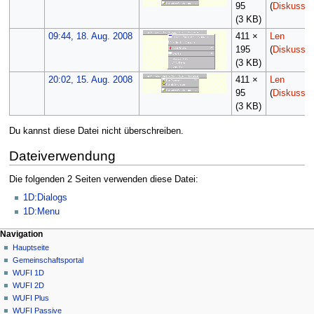
95
(
Diskussio
(3 KB)
09:44, 18. Aug. 2008
411 ×
Len
195
(
Diskussio
(3 KB)
20:02, 15. Aug. 2008
411 ×
Len
95
(
Diskussio
(3 KB)
Du kannst diese Datei nicht überschreiben.
Dateiverwendung
Die folgenden 2 Seiten verwenden diese Datei:
1D:Dialogs
1D:Menu
N
Seitenaktionen
Meine Werkzeuge
Navigation
Datei
Anmelden
Hauptseite
a
Diskussion
Gemeinschafts­portal
v
Lesen
WUFI 1D
i
Quelltext
WUFI 2D
g
anzeigen
WUFI Plus
Versionsgeschichte
a
WUFI Passive