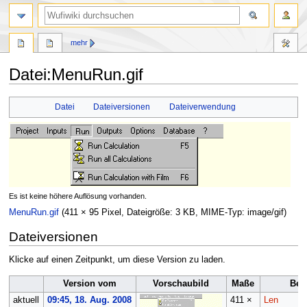
Suche
mehr
Datei
:
MenuRun.gif
Zur
Zur
Datei
Dateiversionen
Dateiverwendung
Navigation
Suche
springen
springen
Es ist keine höhere Auflösung vorhanden.
MenuRun.gif
(411 × 95 Pixel, Dateigröße: 3 KB, MIME-Typ:
image/gif
)
Dateiversionen
Klicke auf einen Zeitpunkt, um diese Version zu laden.
Version vom
Vorschaubild
Maße
Ben
aktuell
09:45, 18. Aug. 2008
411 ×
Len