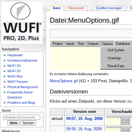
Datei
Diskussion
Quelltext anzeigen
V
Datei
:
MenuOptions.gif
Zur
Zur
Navigation
Suche
springen
springen
N
Navigation
a
Hauptseite
Gemeinschafts­portal
v
WUFI 1D
i
WUFI 2D
Es ist keine höhere Auflösung vorhanden.
g
WUFI Plus
MenuOptions.gif
(411 × 103 Pixel, Dateigröße:
a
WUFI Passive
Physical Background
t
Dateiversionen
Frequently Asked
i
Questions
o
Klicke auf einen Zeitpunkt, um diese Version zu
Problems and Bugs
n
Suche
Version vom
Vorschaubi
s
aktuell
09:57, 19. Aug. 2008
m
e
09:56, 18. Aug. 2008
Werkzeuge