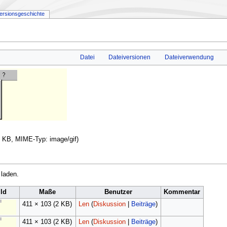
ersionsgeschichte
Datei
Dateiversionen
Dateiverwendung
 2 KB, MIME-Typ:
image/gif
)
 laden.
ld
Maße
Benutzer
Kommentar
411 × 103
(2 KB)
Len
(
Diskussion
|
Beiträge
)
411 × 103
(2 KB)
Len
(
Diskussion
|
Beiträge
)