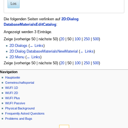
Los
Die folgenden Seiten verlinken auf
2D:Dialog
DatabaseMaterialsEditCatalog
:
Angezeigt werden 3 Einträge.
Zeige (
vorherige 50
|
nächste 50
) (
20
|
50
|
100
|
250
|
500
)
2D:Dialogs
(
← Links
)
2D:Dialog DatabaseMaterialsNewMaterial
(
← Links
)
2D:Menu
(
← Links
)
Zeige (
vorherige 50
|
nächste 50
) (
20
|
50
|
100
|
250
|
500
)
N
Seitenaktionen
Meine Werkzeuge
Navigation
2D
Anmelden
Hauptseite
a
Diskussion
Gemeinschafts­portal
v
Lesen
WUFI 1D
i
Quelltext
WUFI 2D
g
anzeigen
WUFI Plus
Versionsgeschichte
a
WUFI Passive
Physical Background
t
Frequently Asked Questions
i
Problems and Bugs
o
Werkzeuge