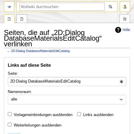
Suche
Hilfe
Seiten, die auf „2D:Dialog
DatabaseMaterialsEditCatalog“
verlinken
←
2D:Dialog DatabaseMaterialsEditCatalog
Zur
Zur
Links auf diese Seite
Navigation
Suche
springen
springen
Seite:
Namensraum:
alle
Vorlageneinbindungen ausblenden
Links ausblenden
Weiterleitungen ausblenden