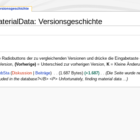
ersionsgeschichte
erialData: Versionsgeschichte
 Radiobuttons der zu vergleichenden Versionen und drücke die Eingabetaste 
Version,
(Vorherige)
= Unterschied zur vorherigen Version,
K
= Kleine Änderu
ebSta
Diskussion
Beiträge
1.687 Bytes
+1.687
Die Seite wurde n
luded in the database?</B> <P> Unfortunately, finding material data ...