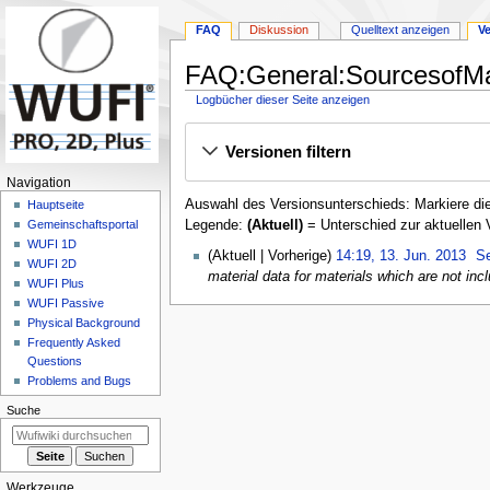
FAQ
Diskussion
Quelltext anzeigen
V
FAQ:General:SourcesofMat
Logbücher dieser Seite anzeigen
Zur
Zur
Versionen filtern
Navigation
Suche
springen
springen
N
Navigation
Auswahl des Versionsunterschieds: Markiere die
a
Hauptseite
Legende:
(Aktuell)
= Unterschied zur aktuellen 
Gemeinschafts­portal
v
WUFI 1D
1
i
Aktuell
Vorherige
14:19, 13. Jun. 2013
S
WUFI 2D
3
material data for materials which are not inc
g
WUFI Plus
.
a
WUFI Passive
J
Physical Background
t
u
Frequently Asked
i
n
Questions
o
i
Problems and Bugs
n
2
Suche
0
s
1
m
3
e
Werkzeuge