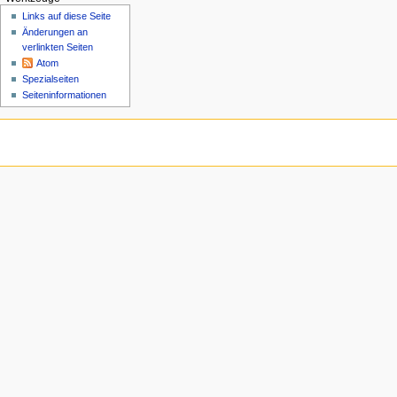
n
Links auf diese Seite
ü
Änderungen an
verlinkten Seiten
Atom
Spezialseiten
Seiten­­informationen