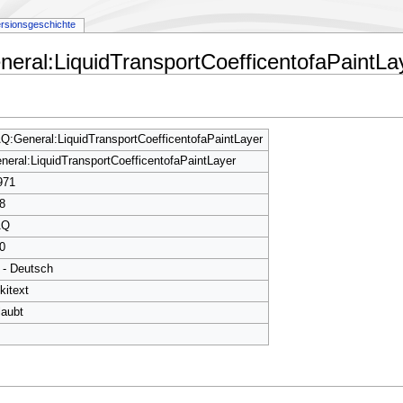
rsionsgeschichte
eral:LiquidTransportCoefficentofaPaintLa
Q:General:LiquidTransportCoefficentofaPaintLayer
neral:LiquidTransportCoefficentofaPaintLayer
971
8
AQ
0
 - Deutsch
kitext
laubt