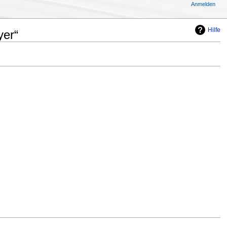
Anmelden
Hilfe
yer“