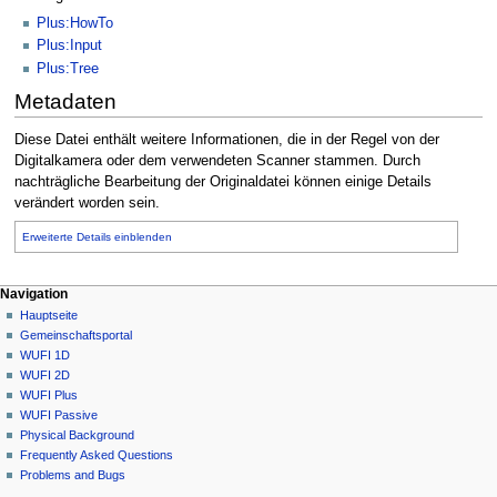
Plus:HowTo
Plus:Input
Plus:Tree
Metadaten
Diese Datei enthält weitere Informationen, die in der Regel von der
Digitalkamera oder dem verwendeten Scanner stammen. Durch
nachträgliche Bearbeitung der Originaldatei können einige Details
verändert worden sein.
Erweiterte Details einblenden
N
Seitenaktionen
Meine Werkzeuge
Navigation
Datei
Anmelden
Hauptseite
a
Diskussion
Gemeinschafts­portal
v
Lesen
WUFI 1D
i
Quelltext
WUFI 2D
g
anzeigen
WUFI Plus
Versionsgeschichte
a
WUFI Passive
Physical Background
t
Frequently Asked Questions
i
Problems and Bugs
o
Werkzeuge