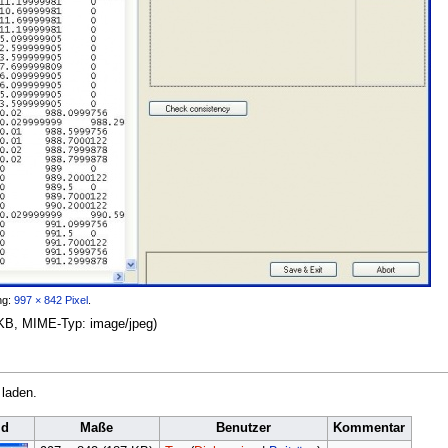
ng:
997 × 842 Pixel
.
7 KB, MIME-Typ:
image/jpeg
)
 laden.
ld
Maße
Benutzer
Kommentar