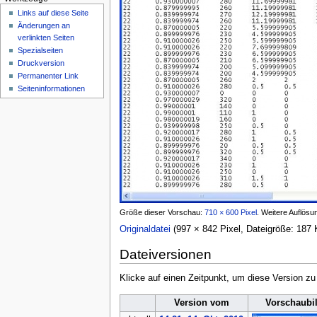
n
Links auf diese Seite
ü
Änderungen an
verlinkten Seiten
Spezialseiten
Druckversion
Permanenter Link
Seiten­­informationen
Größe dieser Vorschau:
710 × 600 Pixel
.
Weitere Auflösu
Originaldatei
(997 × 842 Pixel, Dateigröße: 18
Dateiversionen
Klicke auf einen Zeitpunkt, um diese Version zu
Version vom
Vorschaubi