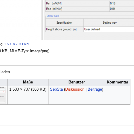
ng:
1.500 × 707 Pixel
.
363 KB, MIME-Typ:
image/png
)
 laden.
d
Maße
Benutzer
Kommentar
1.500 × 707
(363 KB)
SebSta
(
Diskussion
|
Beiträge
)