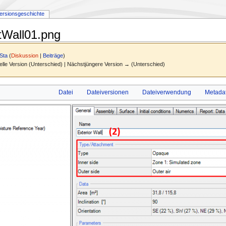
ersionsgeschichte
tWall01.png
Sta
(
Diskussion
|
Beiträge
)
elle Version (Unterschied) | Nächstjüngere Version → (Unterschied)
Datei
Dateiversionen
Dateiverwendung
Metada