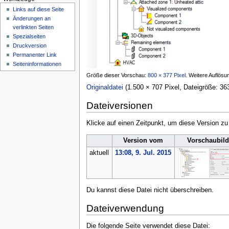
n
Links auf diese Seite
ü
Änderungen an
verlinkten Seiten
Spezialseiten
Druckversion
Permanenter Link
Seiten­­informationen
Größe dieser Vorschau:
800 × 377 Pixel
.
Weitere Auflösu
Originaldatei
(1.500 × 707 Pixel, Dateigröße: 
Dateiversionen
Klicke auf einen Zeitpunkt, um diese Version zu
Version vom
Vorschaubil
aktuell
13:08, 9. Jul. 2015
Du kannst diese Datei nicht überschreiben.
Dateiverwendung
Die folgende Seite verwendet diese Datei: