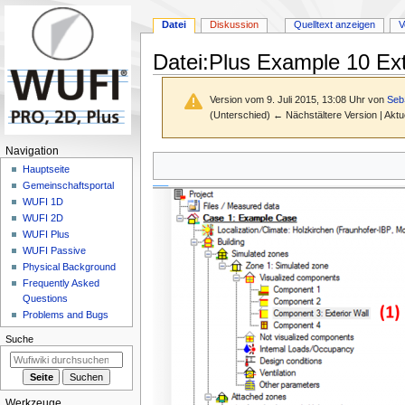
Datei
Diskussion
Quelltext anzeigen
V
Datei
:
Plus Example 10 Ex
Version vom 9. Juli 2015, 13:08 Uhr von
Seb
(Unterschied) ← Nächstältere Version | Aktu
N
Navigation
Zur
Zur
a
Hauptseite
Navigation
Suche
Gemeinschafts­portal
v
springen
springen
WUFI 1D
i
WUFI 2D
g
WUFI Plus
a
WUFI Passive
Physical Background
t
Frequently Asked
i
Questions
o
Problems and Bugs
n
Suche
s
m
e
Werkzeuge