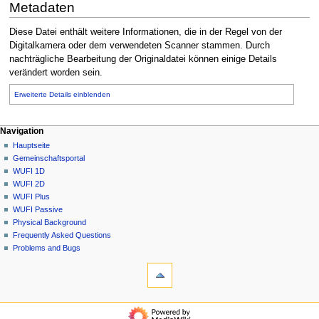
Metadaten
Diese Datei enthält weitere Informationen, die in der Regel von der
Digitalkamera oder dem verwendeten Scanner stammen. Durch
nachträgliche Bearbeitung der Originaldatei können einige Details
verändert worden sein.
Erweiterte Details einblenden
N
Seitenaktionen
Meine Werkzeuge
Navigation
Datei
Anmelden
Hauptseite
a
Diskussion
Gemeinschafts­portal
v
Lesen
WUFI 1D
i
Quelltext
WUFI 2D
g
anzeigen
WUFI Plus
Versionsgeschichte
a
WUFI Passive
Physical Background
t
Frequently Asked Questions
i
Problems and Bugs
o
Werkzeuge
n
Links
auf
s
diese
Navigation
m
Seite
Hauptseite