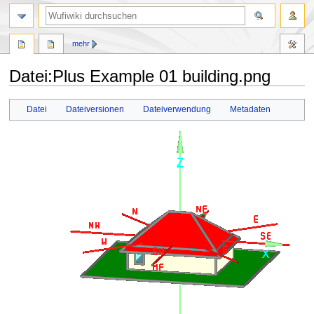
Suche
mehr
Datei
:
Plus Example 01 building.png
Zur
Zur
Datei
Dateiversionen
Dateiverwendung
Metadaten
Navigation
Suche
springen
springen