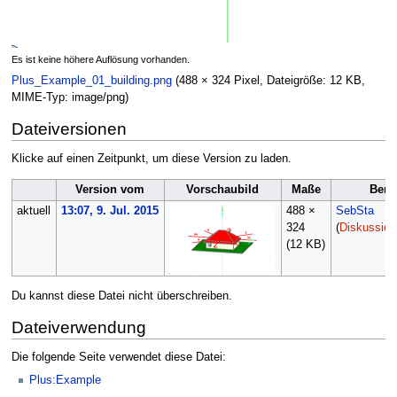
Es ist keine höhere Auflösung vorhanden.
Plus_Example_01_building.png
(488 × 324 Pixel, Dateigröße: 12 KB,
MIME-Typ:
image/png
)
Dateiversionen
Klicke auf einen Zeitpunkt, um diese Version zu laden.
Version vom
Vorschaubild
Maße
Benu
aktuell
13:07, 9. Jul. 2015
488 ×
SebSta
324
(
Diskussion
(12 KB)
Du kannst diese Datei nicht überschreiben.
Dateiverwendung
Die folgende Seite verwendet diese Datei:
Plus:Example