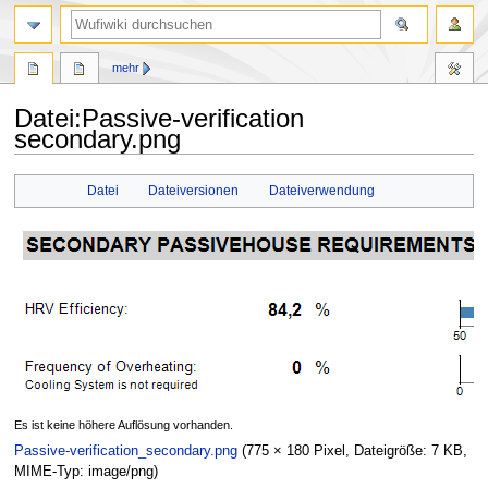
Suche
mehr
Datei
:
Passive-verification
secondary.png
Zur
Zur
Datei
Dateiversionen
Dateiverwendung
Navigation
Suche
springen
springen
Es ist keine höhere Auflösung vorhanden.
Passive-verification_secondary.png
(775 × 180 Pixel, Dateigröße: 7 KB,
MIME-Typ:
image/png
)