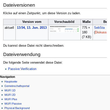
Dateiversionen
Klicke auf einen Zeitpunkt, um diese Version zu laden.
Version vom
Vorschaubild
Maße
Ben
aktuell
13:54, 13. Jun. 2013
775 ×
SebSta
180
(
Diskussio
(7 KB)
Du kannst diese Datei nicht überschreiben.
Dateiverwendung
Die folgende Seite verwendet diese Datei:
Passive:Verification
N
Seitenaktionen
Meine Werkzeuge
Navigation
Datei
Anmelden
Hauptseite
a
Diskussion
Gemeinschafts­portal
v
Lesen
WUFI 1D
i
Quelltext
WUFI 2D
g
anzeigen
WUFI Plus
Versionsgeschichte
a
WUFI Passive
Physical Background
t