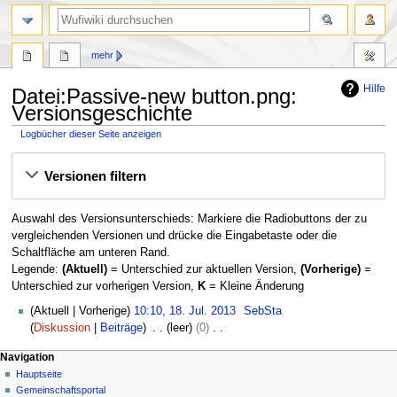
Suche
mehr
Hilfe
Datei:Passive-new button.png:
Versionsgeschichte
Logbücher dieser Seite anzeigen
Zur
Zur
Versionen filtern
Navigation
Suche
springen
springen
Auswahl des Versionsunterschieds: Markiere die Radiobuttons der zu
vergleichenden Versionen und drücke die Eingabetaste oder die
Schaltfläche am unteren Rand.
Legende:
(Aktuell)
= Unterschied zur aktuellen Version,
(Vorherige)
=
Unterschied zur vorherigen Version,
K
= Kleine Änderung
1
Aktuell
Vorherige
10:10, 18. Jul. 2013
SebSta
8
Diskussion
Beiträge
leer
0
.
K
N
Seitenaktionen
Meine Werkzeuge
Navigation
J
e
Datei
Anmelden
Hauptseite
a
u
i
Diskussion
Gemeinschafts­portal
l
n