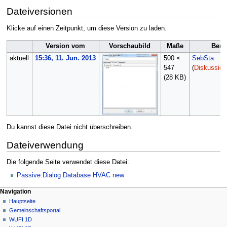
Dateiversionen
Klicke auf einen Zeitpunkt, um diese Version zu laden.
Version vom
Vorschaubild
Maße
Benu
aktuell
15:36, 11. Jun. 2013
500 ×
SebSta
547
(
Diskussion
(28 KB)
Du kannst diese Datei nicht überschreiben.
Dateiverwendung
Die folgende Seite verwendet diese Datei:
Passive:Dialog Database HVAC new
N
Seitenaktionen
Meine Werkzeuge
Navigation
Datei
Anmelden
Hauptseite
a
Diskussion
Gemeinschafts­portal
v
Lesen
WUFI 1D
i