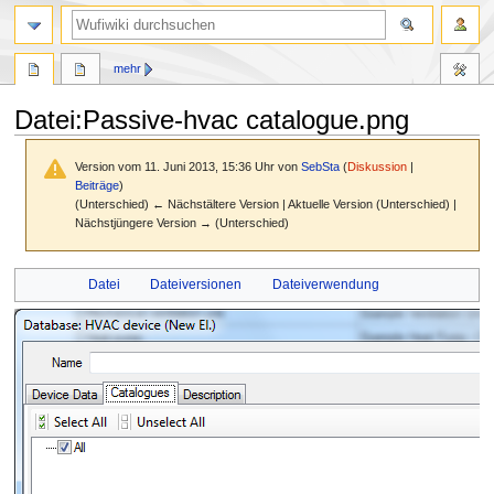
Suche
mehr
Datei
:
Passive-hvac catalogue.png
Version vom 11. Juni 2013, 15:36 Uhr von
SebSta
(
Diskussion
|
Beiträge
)
(Unterschied) ← Nächstältere Version | Aktuelle Version (Unterschied) |
Nächstjüngere Version → (Unterschied)
Zur
Zur
Datei
Dateiversionen
Dateiverwendung
Navigation
Suche
springen
springen