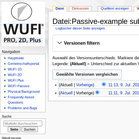
Datei
Diskussion
Quelltext anzeigen
V
Datei:Passive-example sub
Logbücher dieser Seite anzeigen
Zur
Zur
Versionen filtern
Navigation
Suche
springen
springen
N
Navigation
Auswahl des Versionsunterschieds: Markiere die
a
Hauptseite
Legende:
(Aktuell)
= Unterschied zur aktuellen 
Gemeinschafts­portal
v
WUFI 1D
i
WUFI 2D
g
WUFI Plus
9
Aktuell
Vorherige
11:13, 9. Jul. 20
a
WUFI Passive
.
Physical Background
t
Aktuell
Vorherige
11:11, 9. Jul. 20
J
Frequently Asked
K
i
u
Questions
e
o
l
Problems and Bugs
i
i
n
n
Suche
2
s
e
0
m
B
1
e
e
3
Werkzeuge