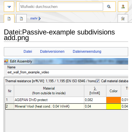
Suche
mehr
Datei
:
Passive-example subdivisions
add.png
Zur
Zur
Datei
Dateiversionen
Dateiverwendung
Navigation
Suche
springen
springen