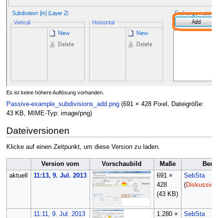
Es ist keine höhere Auflösung vorhanden.
Passive-example_subdivisions_add.png
(691 × 428 Pixel, Dateigröße:
43 KB, MIME-Typ:
image/png
)
Dateiversionen
Klicke auf einen Zeitpunkt, um diese Version zu laden.
Version vom
Vorschaubild
Maße
Benu
aktuell
11:13, 9. Jul. 2013
691 ×
SebSta
428
(
Diskussion
(43 KB)
11:11, 9. Jul. 2013
1.280 ×
SebSta