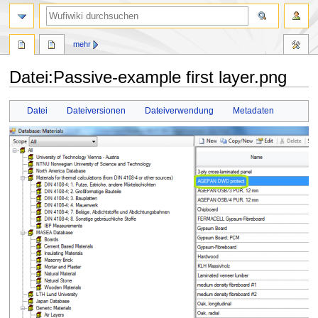
Suche
mehr
Datei
:
Passive-example first layer.png
Zur
Zur
Datei
Dateiversionen
Dateiverwendung
Metadaten
Navigation
Suche
springen
springen