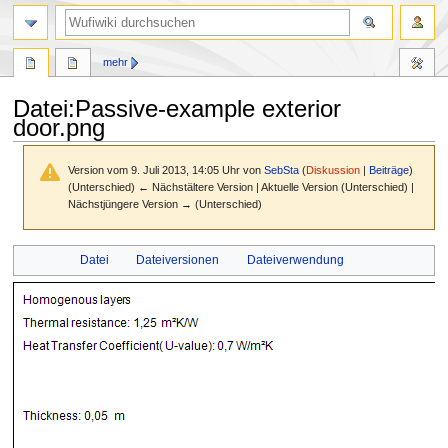
Suche
mehr
Datei
:
Passive-example exterior
door.png
Version vom 9. Juli 2013, 14:05 Uhr von
SebSta
(
Diskussion
|
Beiträge
)
(Unterschied) ← Nächstältere Version | Aktuelle Version (Unterschied) |
Nächstjüngere Version → (Unterschied)
Zur
Zur
Datei
Dateiversionen
Dateiverwendung
Navigation
Suche
springen
springen