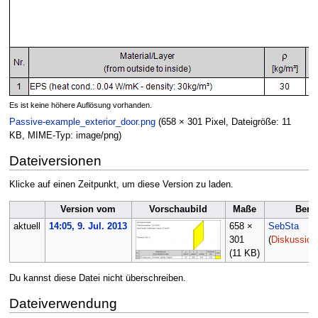
Es ist keine höhere Auflösung vorhanden.
Passive-example_exterior_door.png
(658 × 301 Pixel, Dateigröße: 11
KB, MIME-Typ:
image/png
)
Dateiversionen
Klicke auf einen Zeitpunkt, um diese Version zu laden.
Version vom
Vorschaubild
Maße
Benu
aktuell
14:05, 9. Jul. 2013
658 ×
SebSta
301
(
Diskussion
(11 KB)
Du kannst diese Datei nicht überschreiben.
Dateiverwendung