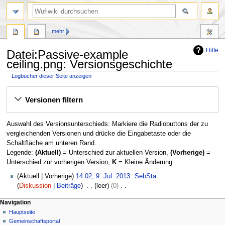
Suche
mehr
Hilfe
Datei:Passive-example
ceiling.png: Versionsgeschichte
Logbücher dieser Seite anzeigen
Zur
Zur
Versionen filtern
Navigation
Suche
springen
springen
Auswahl des Versionsunterschieds: Markiere die Radiobuttons der zu
vergleichenden Versionen und drücke die Eingabetaste oder die
Schaltfläche am unteren Rand.
Legende:
(Aktuell)
= Unterschied zur aktuellen Version,
(Vorherige)
=
Unterschied zur vorherigen Version,
K
= Kleine Änderung
9
Aktuell
Vorherige
14:02, 9. Jul. 2013
SebSta
.
Diskussion
Beiträge
leer
0
J
K
N
Seitenaktionen
Meine Werkzeuge
Navigation
u
e
Datei
Anmelden
Hauptseite
a
l
i
Diskussion
Gemeinschafts­portal
i
n