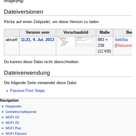
image/png
)
Dateiversionen
Klicke auf einen Zeitpunkt, um diese Version zu laden.
Version vom
Vorschaubild
Maße
Benu
aktuell
11:21, 4. Jul. 2013
883 ×
SebSta
239
(
Diskussion
(12 KB)
Du kannst diese Datei nicht überschreiben.
Dateiverwendung
Die folgende Seite verwendet diese Datei:
Passive:First Steps
N
Seitenaktionen
Meine Werkzeuge
Navigation
Datei
Anmelden
Hauptseite
a
Diskussion
Gemeinschafts­portal
v
Lesen
WUFI 1D
i
Quelltext
WUFI 2D
g
anzeigen
WUFI Plus
Versionsgeschichte
a
WUFI Passive