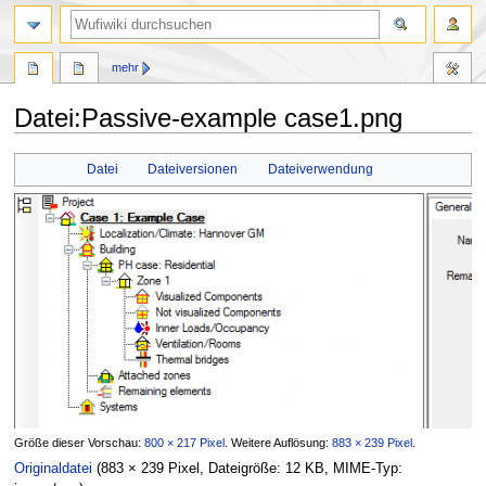
Suche
mehr
Datei
:
Passive-example case1.png
Zur
Zur
Datei
Dateiversionen
Dateiverwendung
Navigation
Suche
springen
springen
Größe dieser Vorschau:
800 × 217 Pixel
.
Weitere Auflösung:
883 × 239 Pixel
.
Originaldatei
(883 × 239 Pixel, Dateigröße: 12 KB, MIME-Typ: