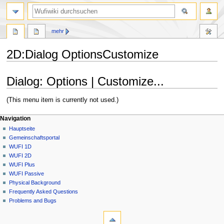
Suche
mehr
2D
:
Dialog OptionsCustomize
Zur
Zur
Dialog: Options | Customize...
Navigation
Suche
springen
springen
(This menu item is currently not used.)
N
Seitenaktionen
Meine Werkzeuge
Navigation
2D
Anmelden
Hauptseite
a
Diskussion
Gemeinschafts­portal
v
Lesen
WUFI 1D
i
Quelltext
WUFI 2D
g
anzeigen
WUFI Plus
Versionsgeschichte
a
WUFI Passive
Physical Background
t
Frequently Asked Questions
i
Problems and Bugs
o
Werkzeuge
n
Links