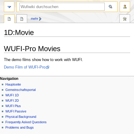
Suche
mehr
1D
:
Movie
Zur
Zur
WUFI-Pro Movies
Navigation
Suche
springen
springen
The demo films show how to work with WUFI.
Demo Film of WUFI-Pro
N
Seitenaktionen
Meine Werkzeuge
Navigation
1D
Anmelden
Hauptseite
a
Diskussion
Gemeinschafts­portal
v
Lesen
WUFI 1D
i
Quelltext
WUFI 2D
g
anzeigen
WUFI Plus
Versionsgeschichte
a
WUFI Passive
Physical Background
t
Frequently Asked Questions
i
Problems and Bugs
o
Werkzeuge