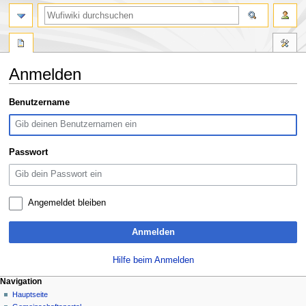
Suche
Anmelden
Zur
Zur
Benutzername
Navigation
Suche
springen
springen
Passwort
Angemeldet bleiben
Anmelden
Hilfe beim Anmelden
N
Seitenaktionen
Meine Werkzeuge
Navigation
Spezialseite
Anmelden
Hauptseite
a