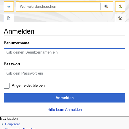
Suche
Anmelden
Zur
Zur
Benutzername
Navigation
Suche
springen
springen
Passwort
Angemeldet bleiben
Anmelden
Hilfe beim Anmelden
N
Seitenaktionen
Meine Werkzeuge
Navigation
Spezialseite
Anmelden
Hauptseite
a