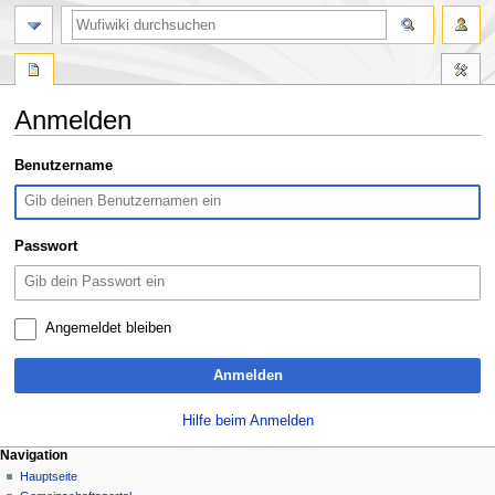
Suche
Anmelden
Zur
Zur
Benutzername
Navigation
Suche
springen
springen
Passwort
Angemeldet bleiben
Anmelden
Hilfe beim Anmelden
N
Seitenaktionen
Meine Werkzeuge
Navigation
Spezialseite
Anmelden
Hauptseite
a