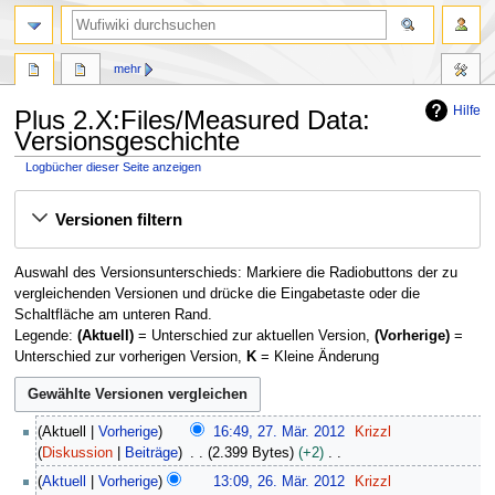
Suche
mehr
Hilfe
Plus 2.X:Files/Measured Data:
Versionsgeschichte
Logbücher dieser Seite anzeigen
Zur
Zur
Versionen filtern
Navigation
Suche
springen
springen
Auswahl des Versionsunterschieds: Markiere die Radiobuttons der zu
vergleichenden Versionen und drücke die Eingabetaste oder die
Schaltfläche am unteren Rand.
Legende:
(Aktuell)
= Unterschied zur aktuellen Version,
(Vorherige)
=
Unterschied zur vorherigen Version,
K
= Kleine Änderung
2
Aktuell
Vorherige
16:49, 27. Mär. 2012
Krizzl
7
Diskussion
Beiträge
2.399 Bytes
+2
.
K
2
Aktuell
Vorherige
13:09, 26. Mär. 2012
Krizzl
M
e