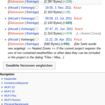
6
Diskussion
Beiträge
2.397 Bytes
+234
ä
i
.
K
3
r
Aktuell
Vorherige
18:00, 3. Nov. 2011
Krizzl
n
M
e
.
z
Diskussion
Beiträge
2.163 Bytes
+20
e
ä
i
N
2
K
1
B
r
Aktuell
Vorherige
09:59, 13. Jul. 2011
Krizzl
n
o
0
e
3
e
z
Diskussion
Beiträge
2.143 Bytes
+829
e
v
1
i
.
a
2
K
1
B
e
Aktuell
Vorherige
07:47, 15. Jun. 2011
Krizzl
2
n
J
r
0
e
5
e
m
Diskussion
Beiträge
1.314 Bytes
+374
→
Heated Zones
e
u
b
1
i
.
a
b
2
B
l
Aktuell
Vorherige
11:22, 26. Apr. 2011
Krizzl
e
2
n
J
r
e
6
e
i
Diskussion
Beiträge
940 Bytes
+940
Die Seite wurde
i
e
u
b
r
.
a
2
neu angelegt: == Heated Zones == If the current project requires the
t
B
n
e
2
A
r
0
use of not contained weatherfiles or other data they can be included
u
e
i
i
0
p
b
1
in the project in the dialog "Files / Mea...
n
a
2
t
1
r
e
1
g
r
0
u
1
i
i
s
b
1
n
l
t
z
e
1
g
2
N
Seitenaktionen
Meine Werkzeuge
u
Navigation
u
i
s
0
Seite
Anmelden
n
Hauptseite
a
s
t
z
1
Diskussion
Gemeinschafts­portal
g
a
v
u
u
1
Lesen
WUFI 1D
s
m
n
i
s
Quelltext
WUFI 2D
z
m
g
g
a
anzeigen
WUFI Plus
u
e
s
m
Versionsgeschichte
a
WUFI Passive
s
n
z
m
Physical Background