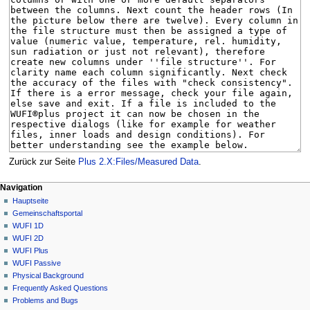
Zurück zur Seite
Plus 2.X:Files/Measured Data
.
N
Seitenaktionen
Meine Werkzeuge
Navigation
Seite
Anmelden
Hauptseite
a
Diskussion
Gemeinschafts­portal
v
Lesen
WUFI 1D
i
Quelltext
WUFI 2D
g
anzeigen
WUFI Plus
Versionsgeschichte
a
WUFI Passive
Physical Background
t
Frequently Asked Questions
i
Problems and Bugs