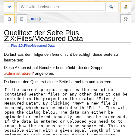
Suche
mehr
Quelltext der Seite Plus
2.X:Files/Measured Data
←
Plus 2.X:Files/Measured Data
Zur
Zur
Du bist aus dem folgenden Grund nicht berechtigt, diese Seite zu
Navigation
Suche
bearbeiten:
springen
springen
Diese Aktion ist auf Benutzer beschränkt, die der Gruppe
„
Administratoren
“ angehören.
Du kannst den Quelltext dieser Seite betrachten und kopieren.