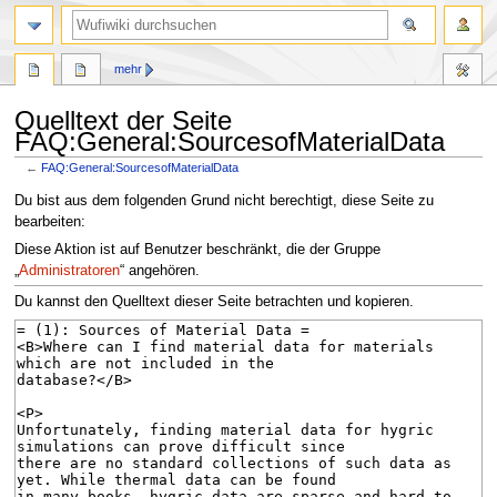
Suche
mehr
Quelltext der Seite
FAQ:General:SourcesofMaterialData
←
FAQ:General:SourcesofMaterialData
Zur
Zur
Du bist aus dem folgenden Grund nicht berechtigt, diese Seite zu
Navigation
Suche
bearbeiten:
springen
springen
Diese Aktion ist auf Benutzer beschränkt, die der Gruppe
„
Administratoren
“ angehören.
Du kannst den Quelltext dieser Seite betrachten und kopieren.