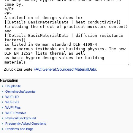
Zurück zur Seite
FAQ:General:SourcesofMaterialData
.
N
Seitenaktionen
Meine Werkzeuge
Navigation
FAQ
Anmelden
Hauptseite
a
Diskussion
Gemeinschafts­portal
v
Lesen
WUFI 1D
i
Quelltext
WUFI 2D
g
anzeigen
WUFI Plus
Versionsgeschichte
a
WUFI Passive
Physical Background
t
Frequently Asked Questions
i
Problems and Bugs