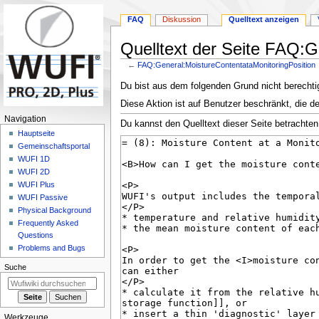
FAQ
Diskussion
Quelltext anzeigen
Quelltext der Seite FAQ:G
←
FAQ:General:MoistureContentataMonitoringPosition
Zur
Zur
Du bist aus dem folgenden Grund nicht berechtig
Navigation
Suche
Diese Aktion ist auf Benutzer beschränkt, die d
springen
springen
N
Navigation
Du kannst den Quelltext dieser Seite betrachten
a
Hauptseite
Gemeinschafts­portal
v
WUFI 1D
i
WUFI 2D
g
WUFI Plus
a
WUFI Passive
Physical Background
t
Frequently Asked
i
Questions
o
Problems and Bugs
n
Suche
s
m
e
Werkzeuge