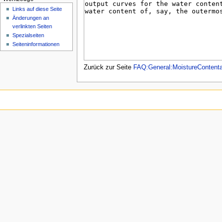
n
Links auf diese Seite
ü
Änderungen an
verlinkten Seiten
Spezialseiten
Seiten­­informationen
Zurück zur Seite
FAQ:General:MoistureContenta