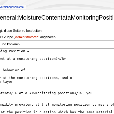
Versionsgeschichte
eneral:MoistureContentataMonitoringPosit
t, diese Seite zu bearbeiten:
er Gruppe „
Administratoren
“ angehören.
 und kopieren.