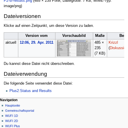
P2-sr-results.png
(485 × 235 Pixel, Dateigröße: 7 KB, MIME-Typ:
image/png
)
Dateiversionen
Klicke auf einen Zeitpunkt, um diese Version zu laden.
Version vom
Vorschaubild
Maße
Benu
aktuell
12:06, 29. Apr. 2011
485 ×
Krizzl
235
(
Diskussion
(7 KB)
Du kannst diese Datei nicht überschreiben.
Dateiverwendung
Die folgende Seite verwendet diese Datei:
Plus2:Status and Results
N
Seitenaktionen
Meine Werkzeuge
Navigation
Datei
Anmelden
Hauptseite
a
Diskussion
Gemeinschafts­portal
v
Lesen
WUFI 1D
i
Quelltext
WUFI 2D
g
anzeigen
WUFI Plus