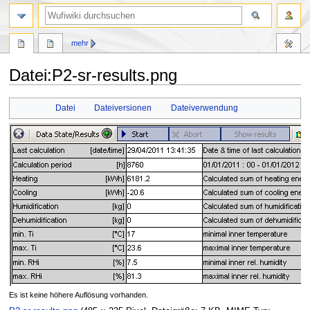
Suche
mehr
Datei
:
P2-sr-results.png
Zur
Zur
Datei
Dateiversionen
Dateiverwendung
Navigation
Suche
springen
springen
Es ist keine höhere Auflösung vorhanden.