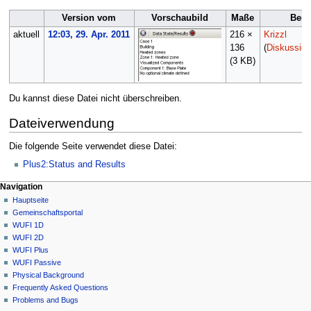
Version vom
Vorschaubild
Maße
Benu
aktuell
12:03, 29. Apr. 2011
216 ×
Krizzl
136
(
Diskussion
(3 KB)
Du kannst diese Datei nicht überschreiben.
Dateiverwendung
Die folgende Seite verwendet diese Datei:
Plus2:Status and Results
N
Seitenaktionen
Meine Werkzeuge
Navigation
Datei
Anmelden
Hauptseite
a
Diskussion
Gemeinschafts­portal
v
Lesen
WUFI 1D
i
Quelltext
WUFI 2D
g
anzeigen
WUFI Plus
Versionsgeschichte
a
WUFI Passive
Physical Background
t
Frequently Asked Questions
i
Problems and Bugs
o
Werkzeuge