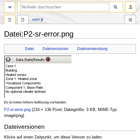
Suche
mehr
Datei
:
P2-sr-error.png
Zur
Zur
Datei
Dateiversionen
Dateiverwendung
Navigation
Suche
springen
springen
Es ist keine höhere Auflösung vorhanden.
P2-sr-error.png
(216 × 136 Pixel, Dateigröße: 3 KB, MIME-Typ:
image/png
)
Dateiversionen
Klicke auf einen Zeitpunkt, um diese Version zu laden.