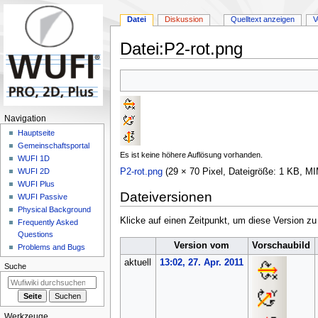
Datei
Diskussion
Quelltext anzeigen
V
Datei
:
P2-rot.png
Zur
Zur
Navigation
Suche
springen
springen
N
Navigation
a
Hauptseite
Gemeinschafts­portal
v
Es ist keine höhere Auflösung vorhanden.
WUFI 1D
i
P2-rot.png
(29 × 70 Pixel, Dateigröße: 1 KB, 
WUFI 2D
g
WUFI Plus
Dateiversionen
a
WUFI Passive
Physical Background
t
Klicke auf einen Zeitpunkt, um diese Version zu
Frequently Asked
i
Questions
o
Version vom
Vorschaubild
Problems and Bugs
n
aktuell
13:02, 27. Apr. 2011
Suche
s
m
e
Werkzeuge