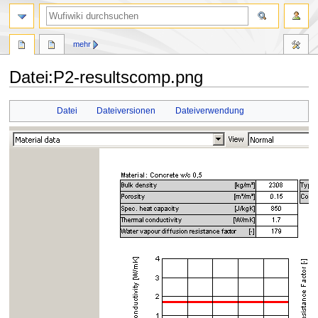
Suche
mehr
Datei
:
P2-resultscomp.png
Zur
Zur
Datei
Dateiversionen
Dateiverwendung
Navigation
Suche
springen
springen