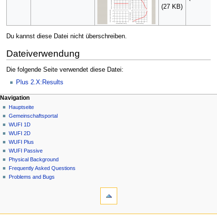
(27 KB)
Du kannst diese Datei nicht überschreiben.
Dateiverwendung
Die folgende Seite verwendet diese Datei:
Plus 2.X:Results
N
Seitenaktionen
Meine Werkzeuge
Navigation
Datei
Anmelden
Hauptseite
a
Diskussion
Gemeinschafts­portal
v
Lesen
WUFI 1D
i
Quelltext
WUFI 2D
g
anzeigen
WUFI Plus
Versionsgeschichte
a
WUFI Passive
Physical Background
t
Frequently Asked Questions
i
Problems and Bugs
o
Werkzeuge
n
Links
auf
s
diese
Navigation
m