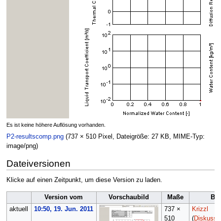
Es ist keine höhere Auflösung vorhanden.
P2-resultscomp.png
(737 × 510 Pixel, Dateigröße: 27 KB, MIME-Typ:
image/png
)
Dateiversionen
Klicke auf einen Zeitpunkt, um diese Version zu laden.
Version vom
Vorschaubild
Maße
Ben
aktuell
10:50, 19. Jun. 2011
737 ×
Krizzl
510
(
Diskussi