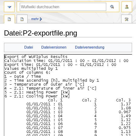
Suche
mehr
Datei
:
P2-exportfile.png
Zur
Zur
Datei
Dateiversionen
Dateiverwendung
Navigation
Suche
springen
springen