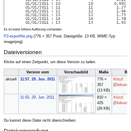
Es ist keine höhere Auflösung vorhanden.
P2-exportfile.png
(776 × 357 Pixel, Dateigröße: 13 KB, MIME-Typ:
image/png
)
Dateiversionen
Klicke auf einen Zeitpunkt, um diese Version zu laden.
Version vom
Vorschaubild
Maße
Ben
aktuell
11:57, 29. Jun. 2011
776 ×
Krizzl
357
(
Diskussi
(13 KB)
11:55, 29. Jun. 2011
810 ×
Krizzl
425
(
Diskussi
(26 KB)
Du kannst diese Datei nicht überschreiben.
Dateiverwendung