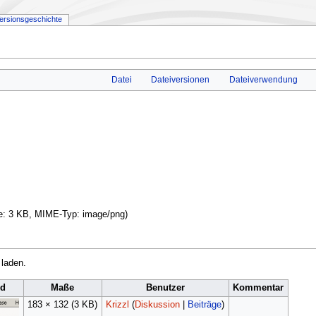
ersionsgeschichte
Datei
Dateiversionen
Dateiverwendung
ße: 3 KB, MIME-Typ:
image/png
)
 laden.
ld
Maße
Benutzer
Kommentar
183 × 132
(3 KB)
Krizzl
(
Diskussion
|
Beiträge
)