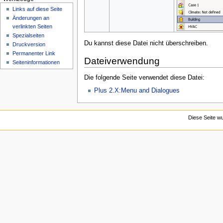
n
Links auf diese Seite
ü
Änderungen an
verlinkten Seiten
Spezialseiten
Du kannst diese Datei nicht überschreiben.
Druckversion
Permanenter Link
Dateiverwendung
Seiten­­informationen
Die folgende Seite verwendet diese Datei:
Plus 2.X:Menu and Dialogues
Diese Seite wu