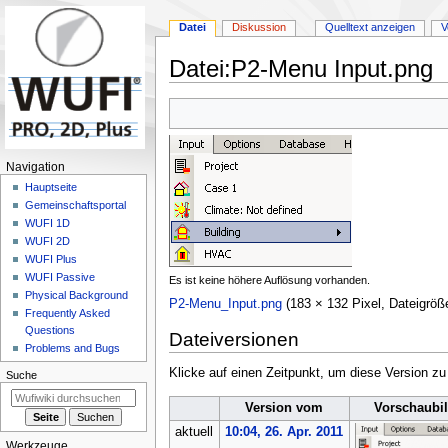
Datei
Diskussion
Quelltext anzeigen
V
Datei
:
P2-Menu Input.png
Zur
Zur
Navigation
Suche
springen
springen
N
Navigation
a
Hauptseite
Gemeinschafts­portal
v
WUFI 1D
i
WUFI 2D
g
WUFI Plus
a
WUFI Passive
Es ist keine höhere Auflösung vorhanden.
Physical Background
t
P2-Menu_Input.png
(183 × 132 Pixel, Dateigrö
Frequently Asked
i
Questions
Dateiversionen
o
Problems and Bugs
n
Klicke auf einen Zeitpunkt, um diese Version zu
Suche
s
m
Version vom
Vorschaubi
e
aktuell
10:04, 26. Apr. 2011
Werkzeuge