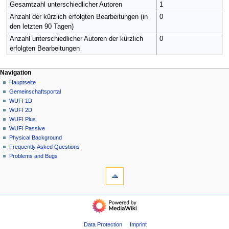
Gesamtzahl unterschiedlicher Autoren
1
Anzahl der kürzlich erfolgten Bearbeitungen (in
0
den letzten 90 Tagen)
Anzahl unterschiedlicher Autoren der kürzlich
0
erfolgten Bearbeitungen
N
Seitenaktionen
Meine Werkzeuge
Navigation
Datei
Anmelden
Hauptseite
a
Diskussion
Gemeinschafts­portal
v
Lesen
WUFI 1D
i
Quelltext
WUFI 2D
g
anzeigen
WUFI Plus
Versionsgeschichte
a
WUFI Passive
Physical Background
t
Frequently Asked Questions
i
Problems and Bugs
o
Werkzeuge
n
Links
auf
s
diese
Navigation
m
Seite
Hauptseite
e
Änderungen
Gemeinschafts­
an
n
portal
Data Protection
Imprint
verlinkten