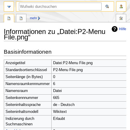
Suche
mehr
Hilfe
Informationen zu „Datei:P2-Menu
File.png“
Zur
Zur
Basisinformationen
Navigation
Suche
springen
springen
Anzeigetitel
Datei:P2-Menu File.png
Standardsortierschlüssel
P2-Menu File.png
Seitenlänge (in Bytes)
0
Namensraumkennnummer
6
Namensraum
Datei
Seitenkennnummer
665
Seiteninhaltssprache
de - Deutsch
Seiteninhaltsmodell
Wikitext
Indizierung durch
Erlaubt
Suchmaschinen