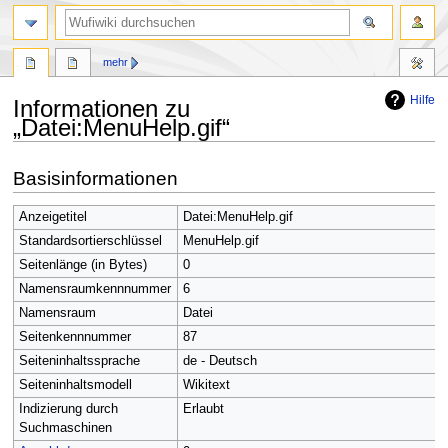
Suche
mehr
Hilfe
Informationen zu
„Datei:MenuHelp.gif“
Zur
Zur
Basisinformationen
Navigation
Suche
springen
springen
Anzeigetitel
Datei:MenuHelp.gif
Standardsortierschlüssel
MenuHelp.gif
Seitenlänge (in Bytes)
0
Namensraumkennnummer
6
Namensraum
Datei
Seitenkennnummer
87
Seiteninhaltssprache
de - Deutsch
Seiteninhaltsmodell
Wikitext
Indizierung durch
Erlaubt
Suchmaschinen