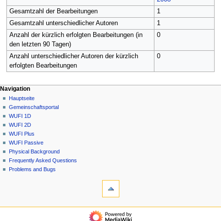
Gesamtzahl der Bearbeitungen
1
Gesamtzahl unterschiedlicher Autoren
1
Anzahl der kürzlich erfolgten Bearbeitungen (in
0
den letzten 90 Tagen)
Anzahl unterschiedlicher Autoren der kürzlich
0
erfolgten Bearbeitungen
N
Seitenaktionen
Meine Werkzeuge
Navigation
Datei
Anmelden
Hauptseite
a
Diskussion
Gemeinschafts­portal
v
Lesen
WUFI 1D
i
Quelltext
WUFI 2D
g
anzeigen
WUFI Plus
Versionsgeschichte
a
WUFI Passive
Physical Background
t
Frequently Asked Questions
i
Problems and Bugs
o
Werkzeuge
n
Links
auf
s
diese
Navigation
m
Seite
Hauptseite
e
Änderungen