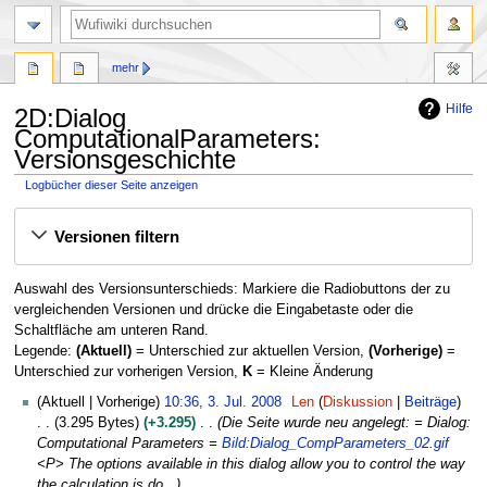
Suche
mehr
Hilfe
2D:Dialog
ComputationalParameters:
Versionsgeschichte
Logbücher dieser Seite anzeigen
Zur
Zur
Versionen filtern
Navigation
Suche
springen
springen
Auswahl des Versionsunterschieds: Markiere die Radiobuttons der zu
vergleichenden Versionen und drücke die Eingabetaste oder die
Schaltfläche am unteren Rand.
Legende:
(Aktuell)
= Unterschied zur aktuellen Version,
(Vorherige)
=
Unterschied zur vorherigen Version,
K
= Kleine Änderung
3
Aktuell
Vorherige
10:36, 3. Jul. 2008
Len
Diskussion
Beiträge
.
3.295 Bytes
+3.295
Die Seite wurde neu angelegt: = Dialog:
J
Computational Parameters =
Bild:Dialog_CompParameters_02.gif
u
<P> The options available in this dialog allow you to control the way
l
the calculation is do...