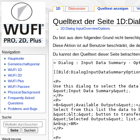
1D
Diskussion
Quelltext anzeigen
Ve
Quelltext der Seite 1D:Di
←
1D:Dialog InputOverviewOptions
Zur
Zur
Du bist aus dem folgenden Grund nicht berechtig
Navigation
Suche
Diese Aktion ist auf Benutzer beschränkt, die d
springen
springen
N
Navigation
Du kannst den Quelltext dieser Seite betrachten
a
Hauptseite
Gemeinschafts­portal
v
WUFI 1D
i
WUFI 2D
g
WUFI Plus
a
WUFI Passive
Physical Background
t
Frequently Asked
i
Questions
o
Problems and Bugs
n
Suche
s
m
e
Werkzeuge