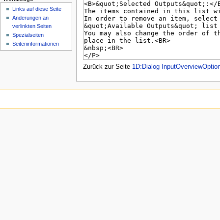
n
Links auf diese Seite
ü
Änderungen an
verlinkten Seiten
Spezialseiten
Seiten­­informationen
Zurück zur Seite
1D:Dialog InputOverviewOptio