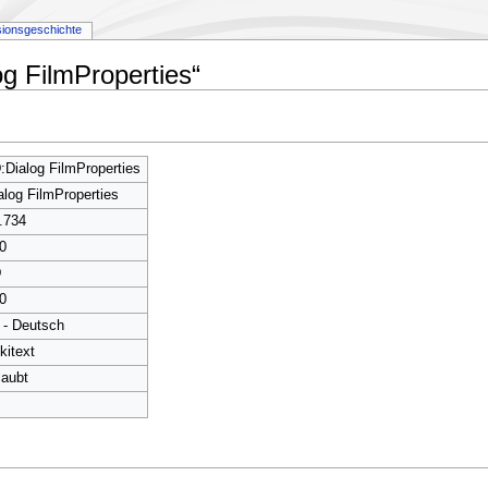
sionsgeschichte
og FilmProperties“
:Dialog FilmProperties
alog FilmProperties
.734
0
D
0
 - Deutsch
kitext
laubt