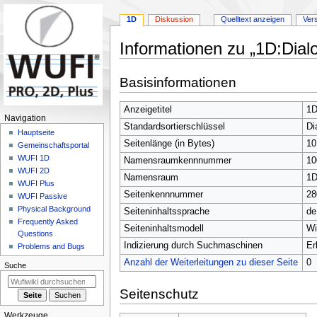
1D
Diskussion
Quelltext anzeigen
Ver
Informationen zu „1D:Dial
Zur
Zur
Basisinformationen
Navigation
Suche
springen
springen
Anzeigetitel
1D
N
Navigation
Standardsortierschlüssel
Di
a
Hauptseite
Seitenlänge (in Bytes)
10
Gemeinschafts­portal
v
WUFI 1D
Namensraumkennnummer
10
i
WUFI 2D
Namensraum
1
g
WUFI Plus
Seitenkennnummer
28
a
WUFI Passive
Physical Background
t
Seiteninhaltssprache
de
Frequently Asked
i
Seiteninhaltsmodell
Wi
Questions
o
Indizierung durch Suchmaschinen
Er
Problems and Bugs
n
Anzahl der Weiterleitungen zu dieser Seite
0
Suche
s
m
Seitenschutz
e
Werkzeuge