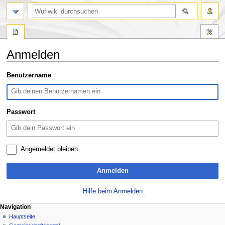
Suche
Anmelden
Zur
Zur
Benutzername
Navigation
Suche
springen
springen
Passwort
Angemeldet bleiben
Anmelden
Hilfe beim Anmelden
N
Seitenaktionen
Meine Werkzeuge
Navigation
Spezialseite
Anmelden
Hauptseite
a