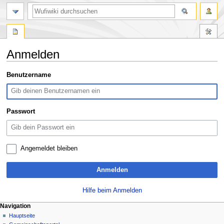
Suche
Anmelden
Zur
Zur
Benutzername
Navigation
Suche
springen
springen
Passwort
Angemeldet bleiben
Anmelden
Hilfe beim Anmelden
N
Seitenaktionen
Meine Werkzeuge
Navigation
Spezialseite
Anmelden
Hauptseite
a