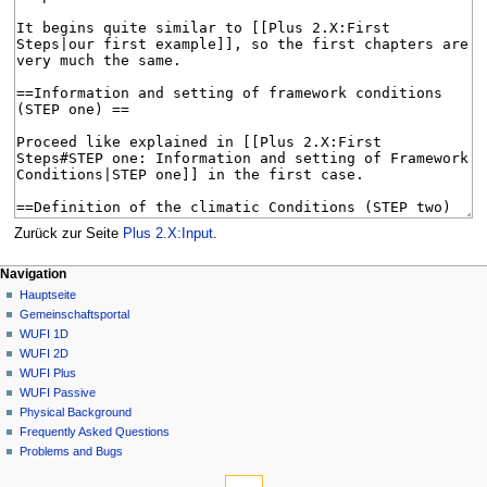
Zurück zur Seite
Plus 2.X:Input
.
N
Seitenaktionen
Meine Werkzeuge
Navigation
Seite
Anmelden
Hauptseite
a
Diskussion
Gemeinschafts­portal
v
Lesen
WUFI 1D
i
Quelltext
WUFI 2D
g
anzeigen
WUFI Plus
Versionsgeschichte
a
WUFI Passive
Physical Background
t
Frequently Asked Questions
i
Problems and Bugs
o
Werkzeuge