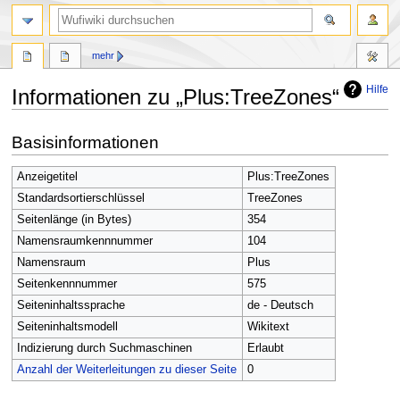
Suche
mehr
Hilfe
Informationen zu „Plus:TreeZones“
Zur
Zur
Basisinformationen
Navigation
Suche
springen
springen
Anzeigetitel
Plus:TreeZones
Standardsortierschlüssel
TreeZones
Seitenlänge (in Bytes)
354
Namensraumkennnummer
104
Namensraum
Plus
Seitenkennnummer
575
Seiteninhaltssprache
de - Deutsch
Seiteninhaltsmodell
Wikitext
Indizierung durch Suchmaschinen
Erlaubt
Anzahl der Weiterleitungen zu dieser Seite
0