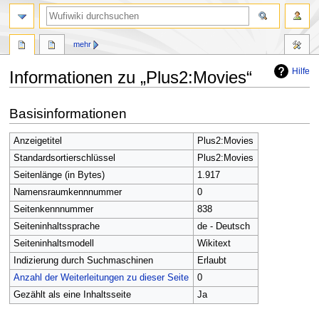
Suche
mehr
Hilfe
Informationen zu „Plus2:Movies“
Zur
Zur
Basisinformationen
Navigation
Suche
springen
springen
Anzeigetitel
Plus2:Movies
Standardsortierschlüssel
Plus2:Movies
Seitenlänge (in Bytes)
1.917
Namensraumkennnummer
0
Seitenkennnummer
838
Seiteninhaltssprache
de - Deutsch
Seiteninhaltsmodell
Wikitext
Indizierung durch Suchmaschinen
Erlaubt
Anzahl der Weiterleitungen zu dieser Seite
0
Gezählt als eine Inhaltsseite
Ja