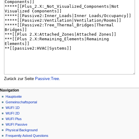
Zurück zur Seite
Passive:Tree
.
N
Seitenaktionen
Meine Werkzeuge
Navigation
Seite
Anmelden
Hauptseite
a
Diskussion
Gemeinschafts­portal
v
Lesen
WUFI 1D
i
Quelltext
WUFI 2D
g
anzeigen
WUFI Plus
Versionsgeschichte
a
WUFI Passive
Physical Background
t
Frequently Asked Questions
i